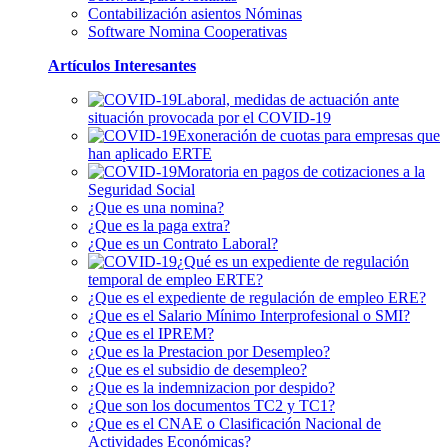
Contabilización asientos Nóminas
Software Nomina Cooperativas
Artículos Interesantes
Laboral, medidas de actuación ante
situación provocada por el
COVID-19
Exoneración de cuotas para empresas que
han aplicado ERTE
Moratoria en pagos de cotizaciones a la
Seguridad Social
¿Que es una nomina?
¿Que es la paga extra?
¿Que es un Contrato Laboral?
¿Qué es un expediente de regulación
temporal de empleo ERTE?
¿Que es el expediente de regulación de empleo ERE?
¿Que es el Salario Mínimo Interprofesional o SMI?
¿Que es el IPREM?
¿Que es la Prestacion por Desempleo?
¿Que es el subsidio de desempleo?
¿Que es la indemnizacion por despido?
¿Que son los documentos TC2 y TC1?
¿Que es el CNAE o Clasificación Nacional de
Actividades Económicas?