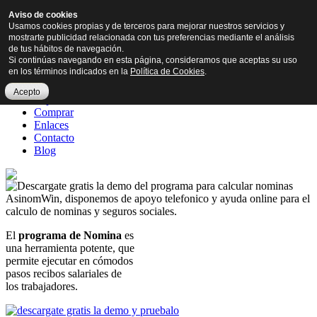
Aviso de cookies
Usamos cookies propias y de terceros para mejorar nuestros servicios y
mostrarte publicidad relacionada con tus preferencias mediante el análisis
de tus hábitos de navegación.
Si continúas navegando en esta página, consideramos que aceptas su uso
Menu
en los términos indicados en la
Política de Cookies
.
Ficha Técnica
Acepto
Soporte
Comprar
Enlaces
Contacto
Blog
El
programa de Nomina
es
una herramienta potente, que
permite ejecutar en cómodos
pasos
recibos salariales de
los trabajadores
.